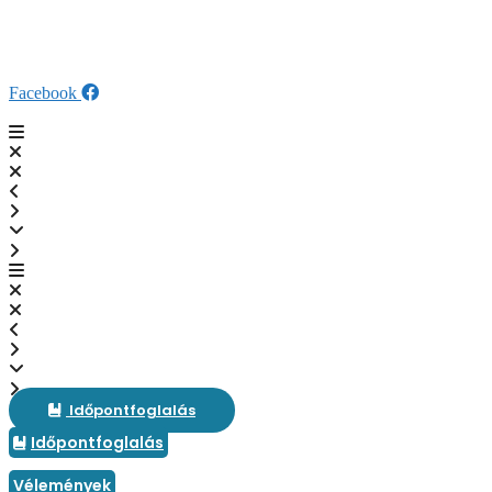
Kilépés
fogaszat@veresdent.hu
a
+36 28 589 280
tartalomba
SZÉP Kártya elfogadóhely
Facebook
Időpontfoglalás
Időpontfoglalás
Vélemények