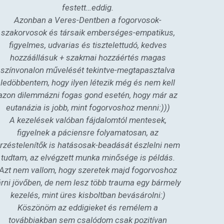
festett…eddig.
Azonban a Veres-Dentben a fogorvosok-
szakorvosok és társaik emberséges-empatikus,
figyelmes, udvarias és tisztelettudó, kedves
hozzáállásuk + szakmai hozzáértés magas
színvonalon művelését tekintve-megtapasztalva
ledöbbentem, hogy ilyen létezik még és nem kell
azon dilemmázni fogas gond esetén, hogy már az
eutanázia is jobb, mint fogorvoshoz menni:)))
A kezelések valóban fájdalomtól mentesek,
figyelnek a páciensre folyamatosan, az
rzéstelenítők is hatásosak-beadását észlelni nem
tudtam, az elvégzett munka minősége is példás.
Azt nem vallom, hogy szeretek majd fogorvoshoz
árni jövőben, de nem lesz több trauma egy bármely
kezelés, mint üres kisboltban bevásárolni:)
Köszönöm az eddigieket és remélem a
továbbiakban sem csalódom csak pozitívan