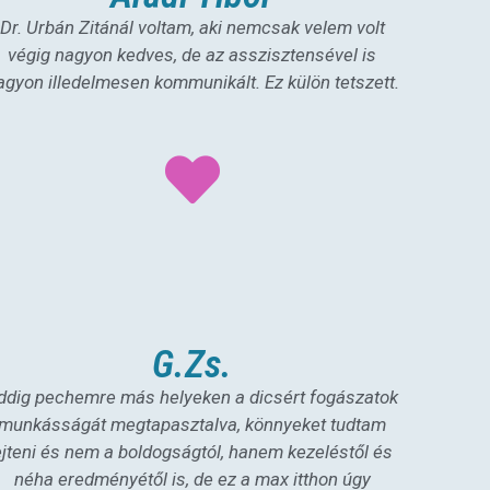
Dr. Urbán Zitánál voltam, aki nemcsak velem volt
végig nagyon kedves, de az asszisztensével is
agyon illedelmesen kommunikált. Ez külön tetszett.
G.Zs.
ddig pechemre más helyeken a dicsért fogászatok
munkásságát megtapasztalva, könnyeket tudtam
ejteni és nem a boldogságtól, hanem kezeléstől és
néha eredményétől is, de ez a max itthon úgy