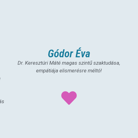
Gódor Éva
Dr. Keresztúri Máté magas szintű szaktudása,
empátiája elismerésre méltó!
a
s
ás