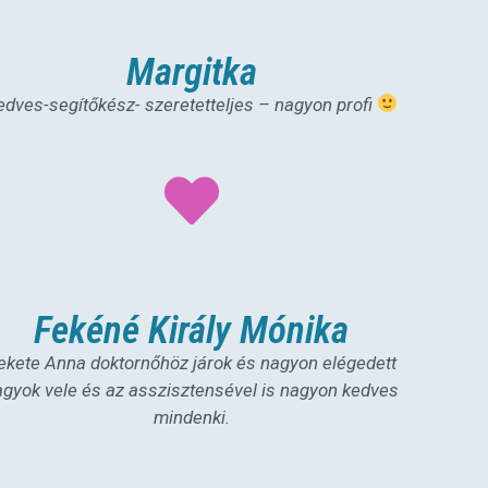
Margitka
edves-segítőkész- szeretetteljes – nagyon profi
Fekéné Király Mónika
ekete Anna doktornőhöz járok és nagyon elégedett
agyok vele és az asszisztensével is nagyon kedves
mindenki.