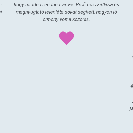
n
hogy minden rendben van-e. Profi hozzáállása és
ei
megnyugtató jelenléte sokat segített, nagyon jó
élmény volt a kezelés.
é
j