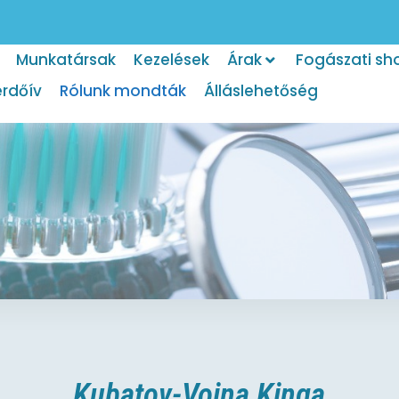
Munkatársak
Kezelések
Árak
Fogászati sh
érdőív
Rólunk mondták
Álláslehetőség
Kubatov-Voina Kinga