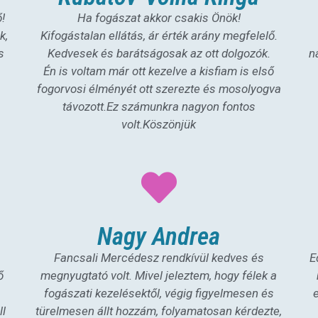
ő!
Ha fogászat akkor csakis Önök!
k,
Kifogástalan ellátás, ár érték arány megfelelő.
s
Kedvesek és barátságosak az ott dolgozók.
n
Én is voltam már ott kezelve a kisfiam is első
fogorvosi élményét ott szerezte és mosolyogva
távozott.Ez számunkra nagyon fontos
volt.Köszönjük
Nagy Andrea
Fancsali Mercédesz rendkívül kedves és
E
ő
megnyugtató volt. Mivel jeleztem, hogy félek a
fogászati kezelésektől, végig figyelmesen és
ll
türelmesen állt hozzám, folyamatosan kérdezte,