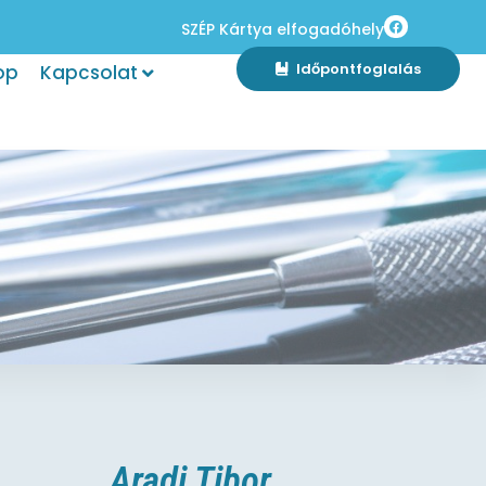
SZÉP Kártya elfogadóhely
Időpontfoglalás
op
Kapcsolat
Aradi Tibor