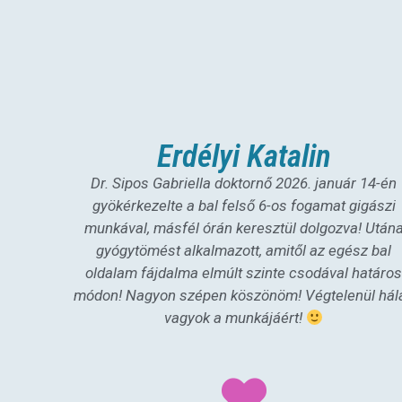
Erdélyi Katalin
Dr. Sipos Gabriella doktornő 2026. január 14-én
gyökérkezelte a bal felső 6-os fogamat gigászi
munkával, másfél órán keresztül dolgozva! Után
gyógytömést alkalmazott, amitől az egész bal
oldalam fájdalma elmúlt szinte csodával határo
módon! Nagyon szépen köszönöm! Végtelenül hál
vagyok a munkájáért!