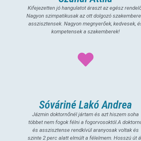
Kifejezetten jó hangulatot áraszt az egész rendel
Nagyon szimpatikusak az ott dolgozó szakembere
asszisztensek. Nagyon megnyerőek, kedvesek, é
kompetensek a szakemberek!
Sóváriné Lakó Andrea
Jázmin doktornőnél jártam és azt hiszem soha
többet nem fogok félni a fogorvosoktól.A doktorn
és asszisztense rendkívül aranyosak voltak és
szinte 2 perc alatt elmúlt a félelmem. Hosszú út á