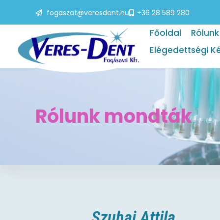
fogaszat@veresdent.hu
+36 28 589 280
Főoldal
Rólunk
Elégedettségi K
Rólunk mondták
Szuhai Attila