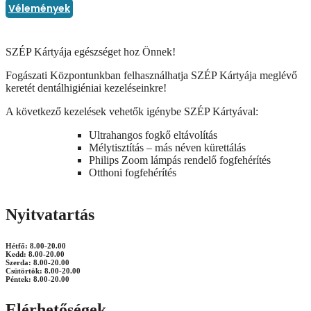
Vélemények
SZÉP Kártyája egészséget hoz Önnek!
Fogászati Központunkban felhasználhatja SZÉP Kártyája meglévő
keretét dentálhigiéniai kezeléseinkre!
A következő kezelések vehetők igénybe SZÉP Kártyával:
Ultrahangos fogkő eltávolítás
Mélytisztítás – más néven kürettálás
Philips Zoom lámpás rendelő fogfehérítés
Otthoni fogfehérítés
Nyitvatartás
Hétfő: 8.00-20.00
Kedd: 8.00-20.00
Szerda: 8.00-20.00
Csütörtök: 8.00-20.00
Péntek: 8.00-20.00
Elérhetőségek