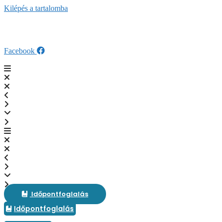
Kilépés a tartalomba
fogaszat@veresdent.hu
+36 28 589 280
SZÉP Kártya elfogadóhely
Facebook
Időpontfoglalás
Időpontfoglalás