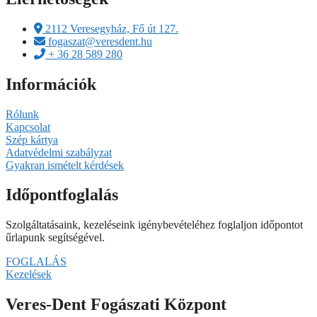
2112 Veresegyház, Fő út 127.
fogaszat@veresdent.hu
+ 36 28 589 280
Információk
Rólunk
Kapcsolat
Szép kártya
Adatvédelmi szabályzat
Gyakran ismételt kérdések
Időpontfoglalás
Szolgáltatásaink, kezeléseink igénybevételéhez foglaljon időpontot
űrlapunk segítségével.
FOGLALÁS
Kezelések
Veres-Dent Fogászati Központ