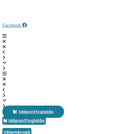
Kilépés
fogaszat@veresdent.hu
a
+36 28 589 280
tartalomba
SZÉP Kártya elfogadóhely
Facebook
Időpontfoglalás
Időpontfoglalás
Vélemények