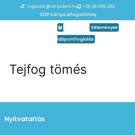
fogaszat@veresdent.hu
+36 28 589 280
SZÉP Kártya elfogadóhely
Vélemények
Időpontfoglalás
Tejfog tömés
Nyitvatartás