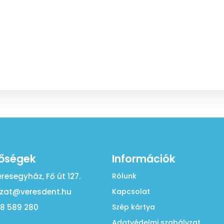
tőségek
Információk
eresegyház, Fő út 127.
Rólunk
zat@veresdent.hu
Kapcsolat
28 589 280
Szép kártya
Adatvédelmi szabályzat