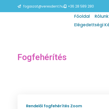
fogaszat@veresdent.hu
+36 28 589 280
Főoldal
Rólunk
Elégedettségi K
Fogfehérítés
Rendelői fogfehérítés Zoom