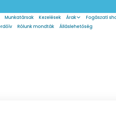
Munkatársak
Kezelések
Árak
Fogászati sh
érdőív
Rólunk mondták
Álláslehetőség