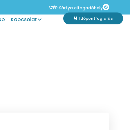
SZÉP Kártya elfogadóhely
Időpontfoglalás
op
Kapcsolat