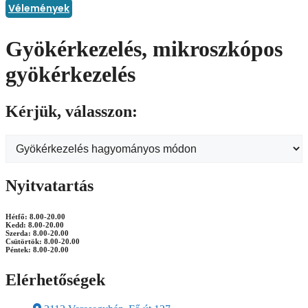
Vélemények
Gyökérkezelés, mikroszkópos
gyökérkezelés
Kérjük, válasszon:
Nyitvatartás
Hétfő: 8.00-20.00
Kedd: 8.00-20.00
Szerda: 8.00-20.00
Csütörtök: 8.00-20.00
Péntek: 8.00-20.00
Elérhetőségek