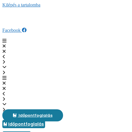
Kilépés a tartalomba
fogaszat@veresdent.hu
+36 28 589 280
SZÉP Kártya elfogadóhely
Facebook
Időpontfoglalás
Időpontfoglalás