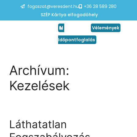
fogaszat@veresdent.hu
+36 28 589 280
SZÉP Kártya elfogadóhely
Vélemények
Időpontfoglalás
Archívum:
Kezelések
Láthatatlan