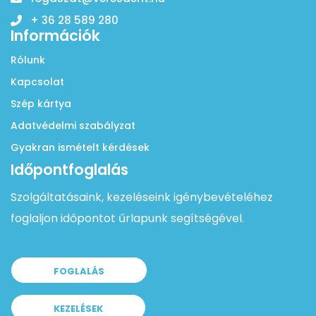
+ 36 28 589 280
Információk
Rólunk
Kapcsolat
Szép kártya
Adatvédelmi szabályzat
Gyakran ismételt kérdések
Időpontfoglalás
Szolgáltatásaink, kezeléseink igénybevételéhez
foglaljon időpontot űrlapunk segítségével.
FOGLALÁS
KEZELÉSEK