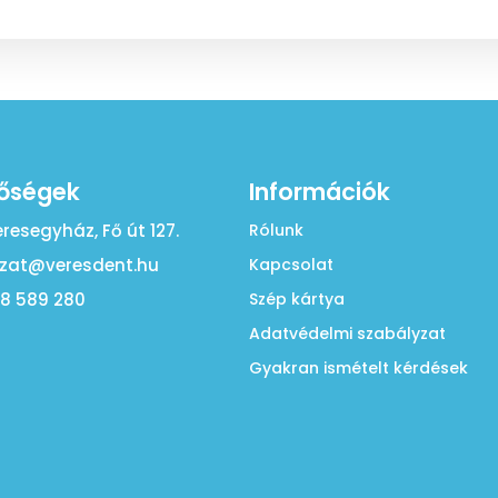
tőségek
Információk
eresegyház, Fő út 127.
Rólunk
zat@veresdent.hu
Kapcsolat
28 589 280
Szép kártya
Adatvédelmi szabályzat
Gyakran ismételt kérdések