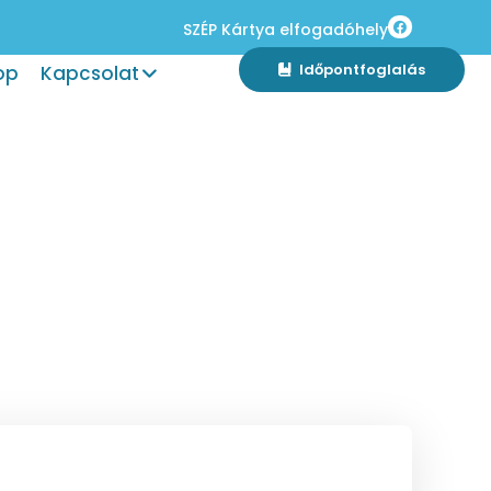
SZÉP Kártya elfogadóhely
Időpontfoglalás
op
Kapcsolat