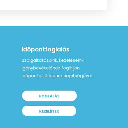
Időpontfoglalás
Szolgáltatásaink, kezeléseink
igénybevételéhez foglaljon
időpontot űrlapunk segítségével.
FOGLALÁS
KEZELÉSEK