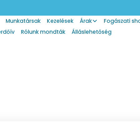
Munkatársak
Kezelések
Árak
Fogászati sh
érdőív
Rólunk mondták
Álláslehetőség