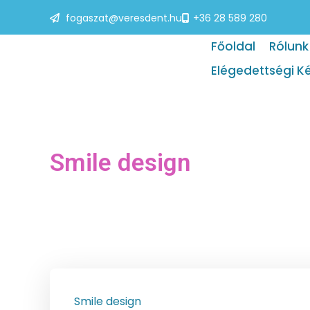
fogaszat@veresdent.hu
+36 28 589 280
Főoldal
Rólunk
Elégedettségi K
Smile design
Smile design