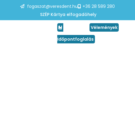
fogaszat@veresdent.hu
+36 28 589 280
SZÉP Kártya elfogadóhely
Vélemények
Időpontfoglalás