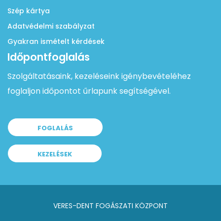
Szép kártya
Adatvédelmi szabályzat
Gyakran ismételt kérdések
Időpontfoglalás
Szolgáltatásaink, kezeléseink igénybevételéhez
foglaljon időpontot űrlapunk segítségével.
FOGLALÁS
KEZELÉSEK
VERES-DENT FOGÁSZATI KÖZPONT