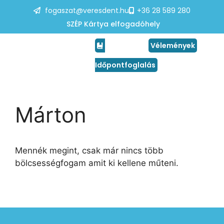
fogaszat@veresdent.hu
+36 28 589 280
SZÉP Kártya elfogadóhely
Vélemények
Időpontfoglalás
Márton
Mennék megint, csak már nincs több
bölcsességfogam amit ki kellene műteni.