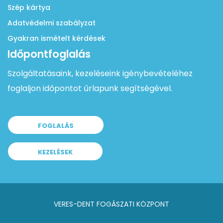
Szép kártya
Adatvédelmi szabályzat
Gyakran ismételt kérdések
Időpontfoglalás
Szolgáltatásaink, kezeléseink igénybevételéhez
foglaljon időpontot űrlapunk segítségével.
FOGLALÁS
KEZELÉSEK
VERES-DENT FOGÁSZATI KÖZPONT