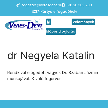
fogaszat@veresdent.hu
+36 28 589 280
SZÉP Kártya elfogadóhely
Vélemények
Időpontfoglalás
dr Negyela Katalin
Rendkívül elégedett vagyok Dr. Szabari Jázmin
munkájával. Kiváló fogorvos!