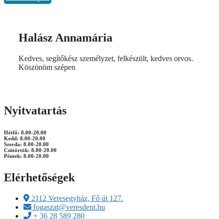
Halász Annamária
Kedves, segítőkész személyzet, felkészült, kedves orvos.
Köszönöm szépen
Nyitvatartás
Hétfő: 8.00-20.00
Kedd: 8.00-20.00
Szerda: 8.00-20.00
Csütörtök: 8.00-20.00
Péntek: 8.00-20.00
Elérhetőségek
2112 Veresegyház, Fő út 127.
fogaszat@veresdent.hu
+ 36 28 589 280