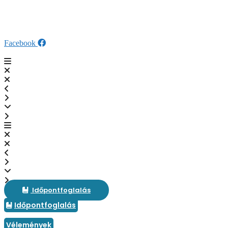
Kilépés
fogaszat@veresdent.hu
a
+36 28 589 280
tartalomba
SZÉP Kártya elfogadóhely
Facebook
Időpontfoglalás
Időpontfoglalás
Vélemények