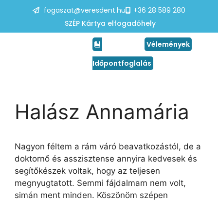
fogaszat@veresdent.hu
+36 28 589 280
SZÉP Kártya elfogadóhely
Vélemények
Időpontfoglalás
Halász Annamária
Nagyon féltem a rám váró beavatkozástól, de a
doktornő és asszisztense annyira kedvesek és
segítőkészek voltak, hogy az teljesen
megnyugtatott. Semmi fájdalmam nem volt,
simán ment minden. Köszönöm szépen