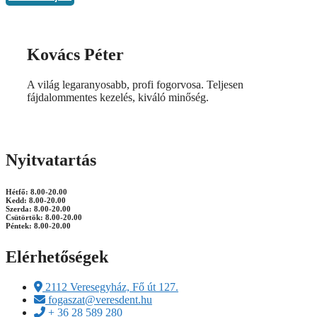
Kovács Péter
A világ legaranyosabb, profi fogorvosa. Teljesen
fájdalommentes kezelés, kiváló minőség.
Nyitvatartás
Hétfő: 8.00-20.00
Kedd: 8.00-20.00
Szerda: 8.00-20.00
Csütörtök: 8.00-20.00
Péntek: 8.00-20.00
Elérhetőségek
2112 Veresegyház, Fő út 127.
fogaszat@veresdent.hu
+ 36 28 589 280