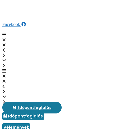
Kilépés
fogaszat@veresdent.hu
a
+36 28 589 280
tartalomba
SZÉP Kártya elfogadóhely
Facebook
Időpontfoglalás
Időpontfoglalás
Vélemények