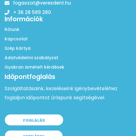
fogaszat@veresdent.hu
+ 36 28 589 280
Információk
Rólunk
Kapcsolat
Szép kártya
Adatvédelmi szabályzat
Gyakran ismételt kérdések
Időpontfoglalás
Szolgáltatásaink, kezeléseink igénybevételéhez
foglaljon időpontot űrlapunk segítségével.
FOGLALÁS