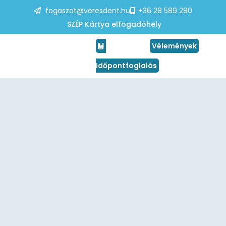
fogaszat@veresdent.hu
+36 28 589 280
SZÉP Kártya elfogadóhely
Vélemények
Időpontfoglalás