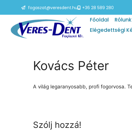
fogaszat@veresdent.hu
+36 28 589 280
Főoldal
Rólunk
Elégedettségi K
Kovács Péter
A világ legaranyosabb, profi fogorvosa. 
Szólj hozzá!