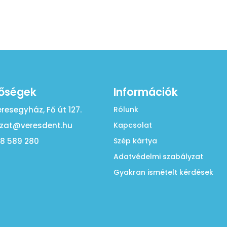
tőségek
Információk
eresegyház, Fő út 127.
Rólunk
zat@veresdent.hu
Kapcsolat
28 589 280
Szép kártya
Adatvédelmi szabályzat
Gyakran ismételt kérdések