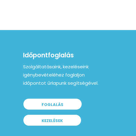
Időpontfoglalás
Szolgáltatásaink, kezeléseink
igénybevételéhez foglaljon
időpontot űrlapunk segítségével.
FOGLALÁS
KEZELÉSEK