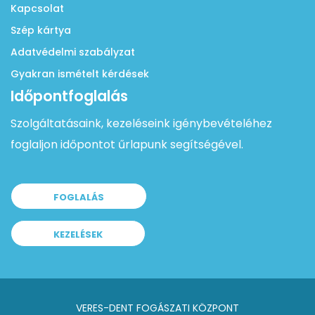
Kapcsolat
Szép kártya
Adatvédelmi szabályzat
Gyakran ismételt kérdések
Időpontfoglalás
Szolgáltatásaink, kezeléseink igénybevételéhez
foglaljon időpontot űrlapunk segítségével.
FOGLALÁS
KEZELÉSEK
VERES-DENT FOGÁSZATI KÖZPONT