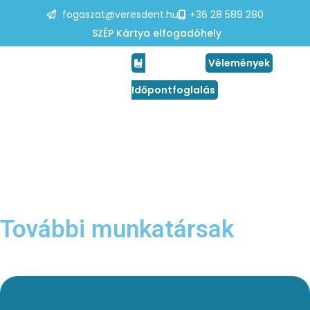
fogaszat@veresdent.hu
+36 28 589 280
SZÉP Kártya elfogadóhely
Vélemények
Időpontfoglalás
További munkatársak