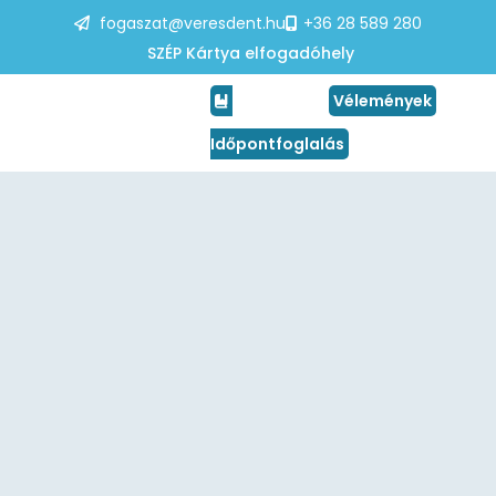
fogaszat@veresdent.hu
+36 28 589 280
SZÉP Kártya elfogadóhely
Vélemények
Időpontfoglalás