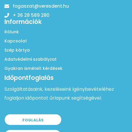
fogaszat@veresdent.hu
+ 36 28 589 280
Információk
Rólunk
Kapcsolat
Szép kártya
Adatvédelmi szabályzat
Gyakran ismételt kérdések
Időpontfoglalás
Szolgáltatásaink, kezeléseink igénybevételéhez
foglaljon időpontot űrlapunk segítségével.
FOGLALÁS