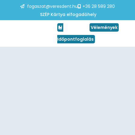
fogaszat@veresdent.hu
+36 28 589 280
SZÉP Kártya elfogadóhely
Vélemények
Időpontfoglalás