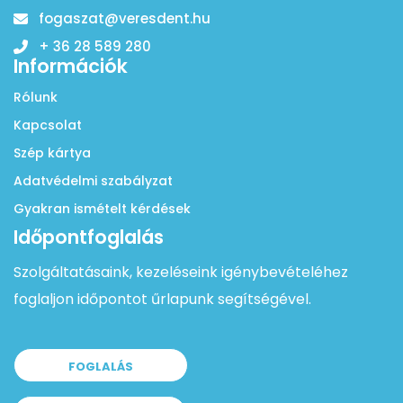
fogaszat@veresdent.hu
+ 36 28 589 280
Információk
Rólunk
Kapcsolat
Szép kártya
Adatvédelmi szabályzat
Gyakran ismételt kérdések
Időpontfoglalás
Szolgáltatásaink, kezeléseink igénybevételéhez
foglaljon időpontot űrlapunk segítségével.
FOGLALÁS